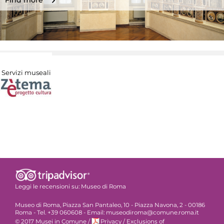
Find more
Servizi museali
Leggi le recensioni su:
Museo di Roma
Museo di Roma, Piazza San Pantaleo, 10 - Piazza Navona, 2 - 00186
Roma - Tel. +39 060608 - Email: museodiroma@comune.roma.it
© 2017 Musei in Comune
/
Privacy
/
Exclusions of