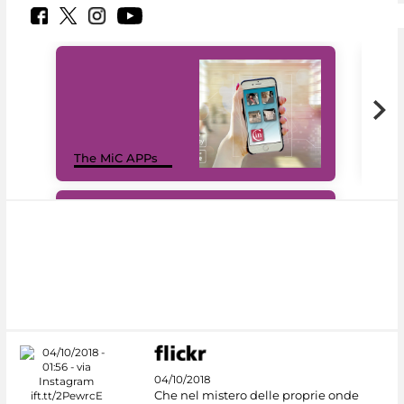
MiC
The MiC APPs
net
#DiscoverMiC
04/10/2018
Che nel mistero delle proprie onde