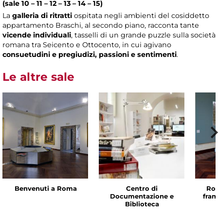
(sale 10 – 11 – 12 – 13 – 14 – 15)
La
galleria di ritratti
ospitata negli ambienti del cosiddetto
appartamento Braschi, al secondo piano, racconta tante
vicende individuali
, tasselli di un grande puzzle sulla società
romana tra Seicento e Ottocento, in cui agivano
consuetudini e pregiudizi, passioni e sentimenti
.
Le altre sale
Benvenuti a Roma
Centro di
Rom
Documentazione e
fram
Biblioteca