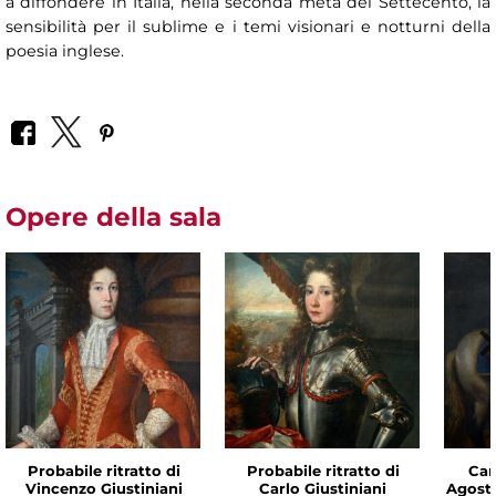
a diffondere in Italia, nella seconda metà del Settecento, la
sensibilità per il sublime e i temi visionari e notturni della
poesia inglese.
Opere della sala
Probabile ritratto di
Probabile ritratto di
Cam
Vincenzo Giustiniani
Carlo Giustiniani
Agost