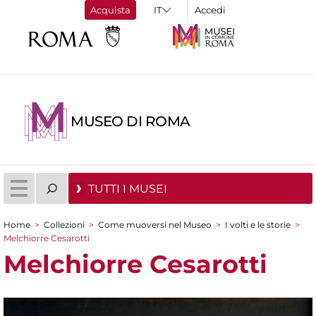
Acquista
Accedi
MUSEO DI ROMA
TUTTI I MUSEI
Home
>
Collezioni
>
Come muoversi nel Museo
>
I volti e le storie
>
Tu sei qui
Melchiorre Cesarotti
Melchiorre Cesarotti