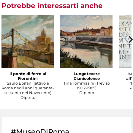
Potrebbe interessarti anche
Il ponte di ferro ai
Lungotevere
Isc
Fiorentini
Gianicolense
all
Saulo Epifani (attivo a
Tina Tommasini (Treviso
T
Roma negli anni quaranta-
1902-1985)
A
sessanta del Novecento)
Dipinto
Dipinto
#MuseoDiRoma