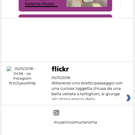
Sistema Musei
net
#DiscoverMiC
05/10/2018
Attraverso uno stretto passaggio con
una curiosa loggetta chiusa da una
bella vetrata a tortiglioni, si giunge
all'ultima stanza della
museiincomuneroma