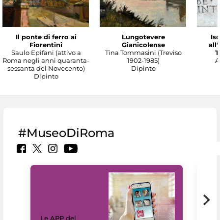
Il ponte di ferro ai
Lungotevere
Isc
Fiorentini
Gianicolense
all
Saulo Epifani (attivo a
Tina Tommasini (Treviso
T
Roma negli anni quaranta-
1902-1985)
A
sessanta del Novecento)
Dipinto
Dipinto
#MuseoDiRoma
Il 
Le APP del
Mus