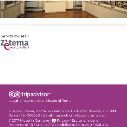
Servizi museali
Leggi le recensioni su:
Museo di Roma
Museo di Roma, Piazza San Pantaleo, 10 e Piazza Navona, 2 - 00186
Roma - Tel. 060608 - Email: museodiroma@comune.roma.it
© 2017 Musei in Comune
/
Privacy
/
Esclusione delle
Responsabilità
/
Credits
/
Accessibilità del sito web
/
XML-rss