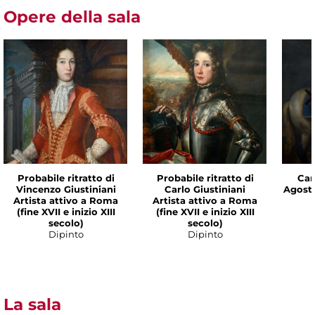
Opere della sala
Probabile ritratto di
Probabile ritratto di
Cam
Vincenzo Giustiniani
Carlo Giustiniani
Agost
Artista attivo a Roma
Artista attivo a Roma
(fine XVII e inizio XIII
(fine XVII e inizio XIII
secolo)
secolo)
Dipinto
Dipinto
La sala