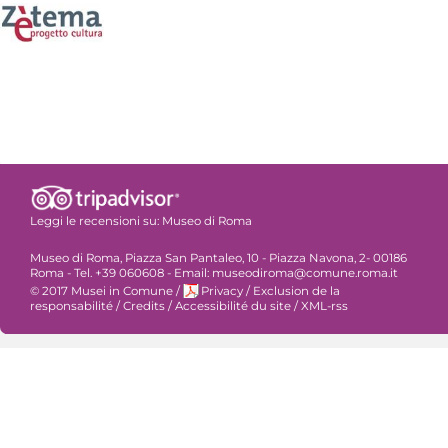
Leggi le recensioni su:
Museo di Roma
Museo di Roma, Piazza San Pantaleo, 10 - Piazza Navona, 2- 00186
Roma - Tel. +39 060608 - Email: museodiroma@comune.roma.it
© 2017 Musei in Comune
/
Privacy
/
Exclusion de la
responsabilité
/
Credits
/
Accessibilité du site
/
XML-rss