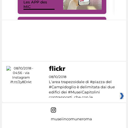
Les APP des
Les
MiC
rés
#DiscoverMiC
08/10/2018
L'area trapezoidale di #piazza del
#Campidoglio è delimitata dai due
edifici dei #MuseiCapitolini
contrapposti, che con le
museiincomuneroma