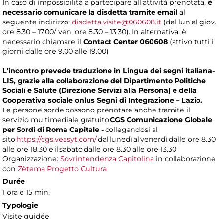
In caso di impossibilità a partecipare all’attività prenotata,
è
necessario comunicare la disdetta tramite email
al
seguente indirizzo:
disdetta.visite@060608.it
(dal lun.al giov.
ore 8.30 – 17.00/ ven. ore 8.30 – 13.30). In alternativa, è
necessario chiamare il
Contact Center 060608
(attivo tutti i
giorni dalle ore 9.00 alle 19.00)
L'incontro prevede traduzione in Lingua dei segni italiana-
LIS, grazie alla collaborazione del Dipartimento Politiche
Sociali e Salute (Direzione Servizi alla Persona) e della
Cooperativa sociale onlus Segni di Integrazione – Lazio.
Le persone sorde possono prenotare anche tramite il
servizio multimediale gratuito
CGS Comunicazione Globale
per Sordi di Roma Capitale -
collegandosi al
sito
https://cgs.veasyt.com/
dal lunedì al venerdì dalle ore 8.30
alle ore 18.30 e il sabato dalle ore 8.30 alle ore 13.30
Organizzazione:
Sovrintendenza Capitolina
in collaborazione
con
Zètema Progetto Cultura
Durée
1 ora e 15 min.
Typologie
Visite guidée