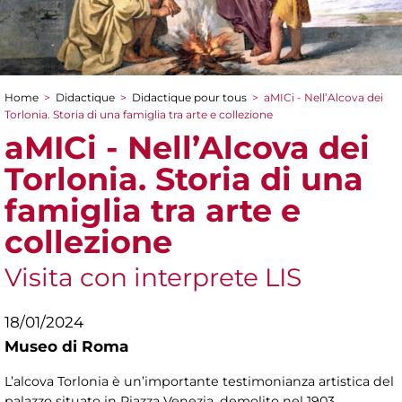
Home
>
Didactique
>
Didactique pour tous
>
aMICi - Nell’Alcova dei
You are here
Torlonia. Storia di una famiglia tra arte e collezione
aMICi - Nell’Alcova dei
Torlonia. Storia di una
famiglia tra arte e
collezione
Visita con interprete LIS
18/01/2024
Museo di Roma
L’alcova Torlonia è un’importante testimonianza artistica del
palazzo situato in Piazza Venezia, demolito nel 1903.