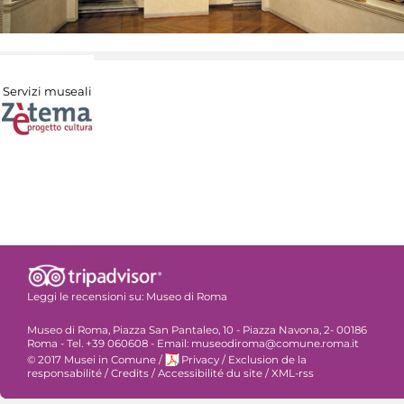
Servizi museali
Leggi le recensioni su:
Museo di Roma
Museo di Roma, Piazza San Pantaleo, 10 - Piazza Navona, 2- 00186
Roma - Tel. +39 060608 - Email: museodiroma@comune.roma.it
© 2017 Musei in Comune
/
Privacy
/
Exclusion de la
responsabilité
/
Credits
/
Accessibilité du site
/
XML-rss