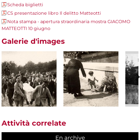
Scheda biglietti
CS presentazione libro Il delitto Matteotti
Nota stampa - apertura straordinaria mostra GIACOMO
MATTEOTTI 10 giugno
Galerie d'images
Attività correlate
En archive