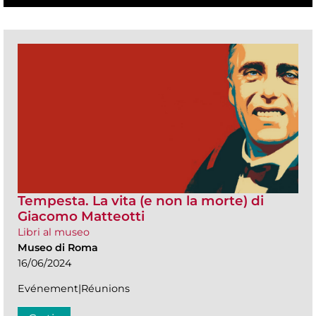
Tempesta. La vita (e non la morte) di
Giacomo Matteotti
Libri al museo
Museo di Roma
16/06/2024
Evénement|Réunions