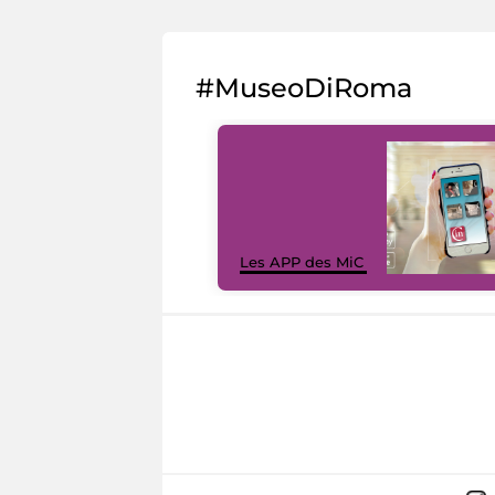
#MuseoDiRoma
Les APP des MiC