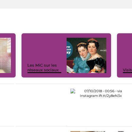
Les MiC sur les
réseaux sociaux
Visit