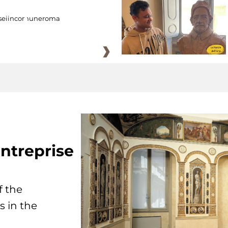
eiincomuneroma
ntreprise
f the
s in the