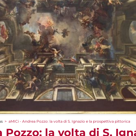
us
>
aMICi - Andrea Pozzo: la volta di S. Ignazio e la prospettiva pittorica
Pozzo: la volta di S. Ign