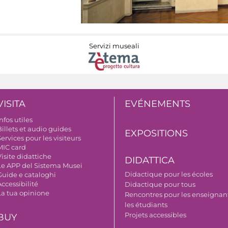
Servizi museali
VISITA
EVÉNEMENTS
nfos utiles
illets et audio guides
EXPOSITIONS
ervices pour les visiteurs
MIC card
isite didattiche
DIDATTICA
Le APP del Sistema Musei
Didactique pour les écoles
Guide e cataloghi
ccessibilité
Didactique pour tous
La tua opinione
Rencontres pour les enseignant
les étudiants
Projets accessibles
BUY