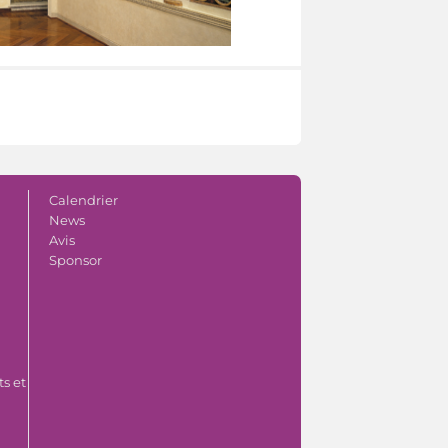
Calendrier
News
Avis
Sponsor
s et