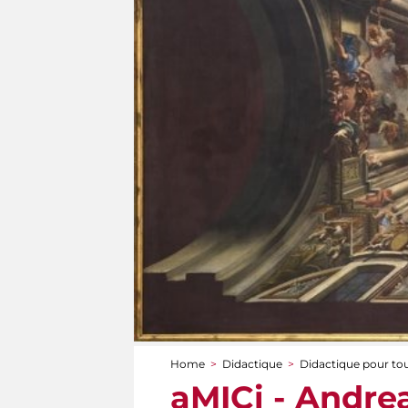
Home
>
Didactique
>
Didactique pour to
You are here
aMICi - Andrea 