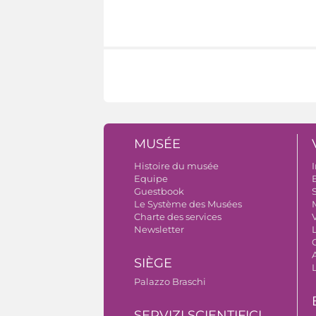
MUSÉE
Histoire du musée
I
Equipe
B
Guestbook
S
Le Système des Musées
Charte des services
V
Newsletter
A
SIÈGE
Palazzo Braschi
SERVIZI SCIENTIFICI