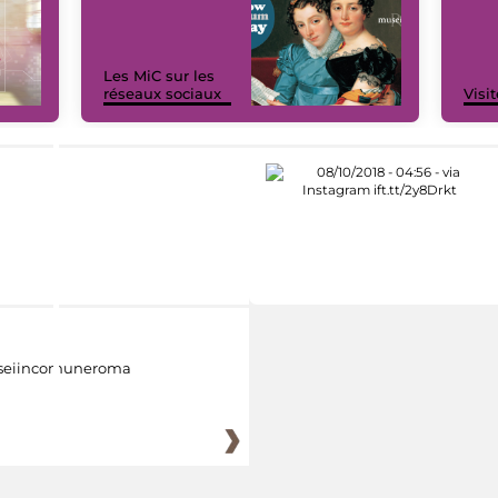
Les MiC sur les
réseaux sociaux
Visit
eiincomuneroma