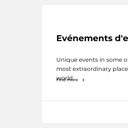
Evénements d'e
Unique events in some o
most extraordinary place
world.
Find more