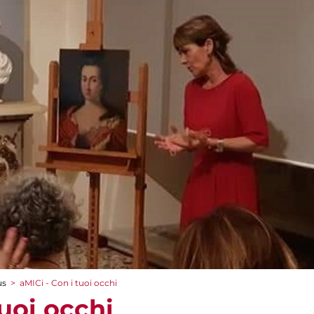
us
>
aMICi - Con i tuoi occhi
tuoi occhi