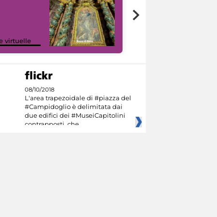
Google Arts &
e virtuelle
Culture
08/10/2018
L'area trapezoidale di #piazza del
#Campidoglio è delimitata dai
due edifici dei #MuseiCapitolini
contrapposti, che