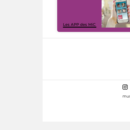
Les APP des MiC
mus