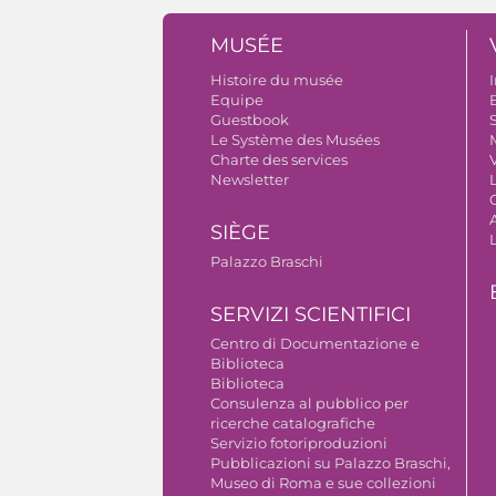
MUSÉE
Histoire du musée
I
Equipe
B
Guestbook
S
Le Système des Musées
Charte des services
V
Newsletter
A
SIÈGE
Palazzo Braschi
SERVIZI SCIENTIFICI
Centro di Documentazione e
Biblioteca
Biblioteca
Consulenza al pubblico per
ricerche catalografiche
Servizio fotoriproduzioni
Pubblicazioni su Palazzo Braschi,
Museo di Roma e sue collezioni