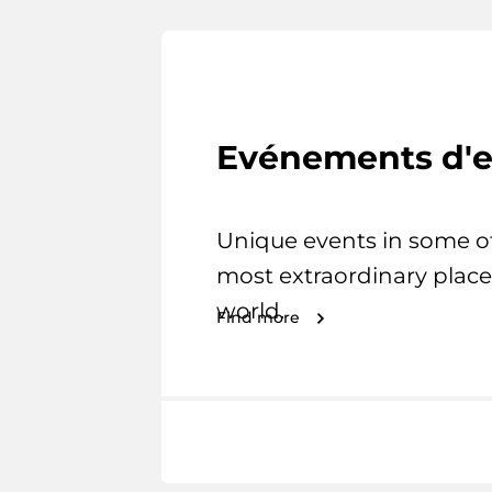
Evénements d'e
Unique events in some o
most extraordinary place
world.
Find more