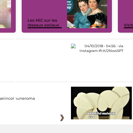
Les MiC sur les
réseaux sociaux
Visit
eiincomuneroma