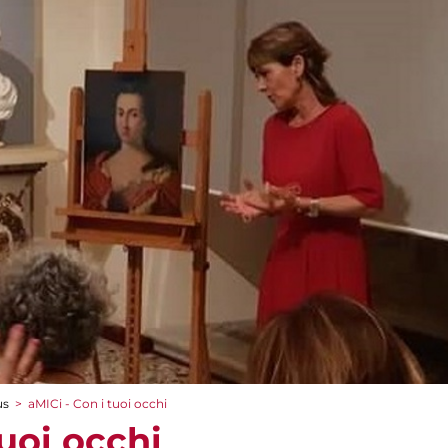
us
>
aMICi - Con i tuoi occhi
tuoi occhi