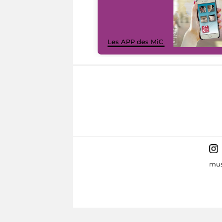
Les APP des MiC
mus