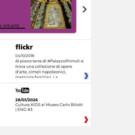
Google Arts &
e virtuelle
Culture
04/10/2018
Al piano terra di #PalazzoPrimoli si
trova una collezione di opere
d’arte, cimeli napoleonici,
memorie familiari. La
28/01/2026
Cultura KIDS al Museo Carlo Bilotti
| ENG #3