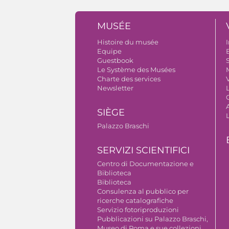
MUSÉE
Histoire du musée
I
Equipe
B
Guestbook
S
Le Système des Musées
Charte des services
V
Newsletter
A
SIÈGE
Palazzo Braschi
SERVIZI SCIENTIFICI
Centro di Documentazione e
Biblioteca
Biblioteca
Consulenza al pubblico per
ricerche catalografiche
Servizio fotoriproduzioni
Pubblicazioni su Palazzo Braschi,
Museo di Roma e sue collezioni