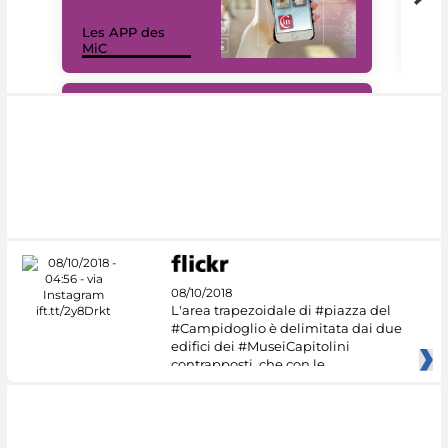
Les APP des
Les
MiC
rés
#DiscoverMiC
08/10/2018
L'area trapezoidale di #piazza del
#Campidoglio è delimitata dai due
edifici dei #MuseiCapitolini
contrapposti, che con le