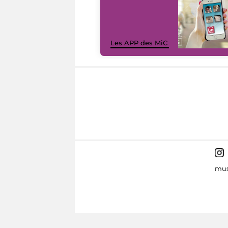
Les APP des MiC
mus