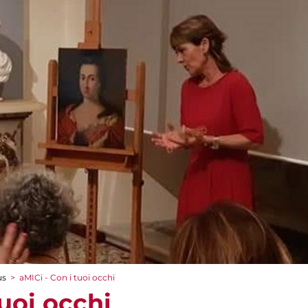
us
>
aMICi - Con i tuoi occhi
tuoi occhi