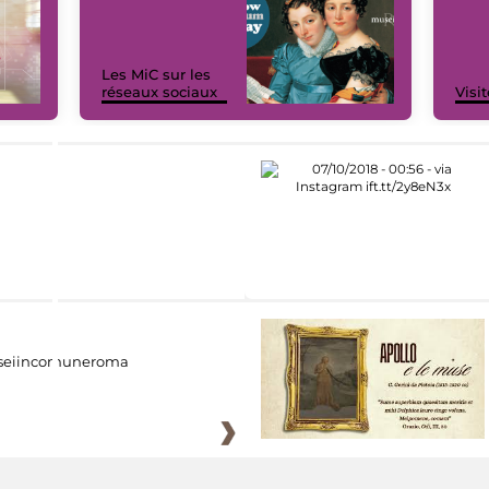
Les MiC sur les
réseaux sociaux
Visit
eiincomuneroma