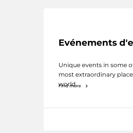
Evénements d'e
Unique events in some o
most extraordinary place
world.
Find more