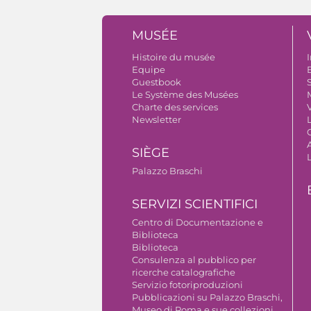
MUSÉE
Histoire du musée
I
Equipe
B
Guestbook
S
Le Système des Musées
Charte des services
V
Newsletter
A
SIÈGE
Palazzo Braschi
SERVIZI SCIENTIFICI
Centro di Documentazione e
Biblioteca
Biblioteca
Consulenza al pubblico per
ricerche catalografiche
Servizio fotoriproduzioni
Pubblicazioni su Palazzo Braschi,
Museo di Roma e sue collezioni