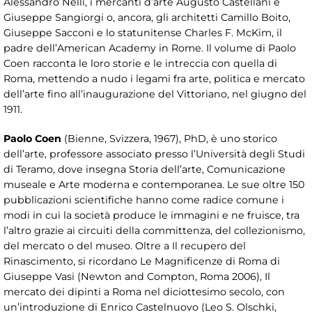
Alessandro Nelli, i mercanti d’arte Augusto Castellani e
Giuseppe Sangiorgi o, ancora, gli architetti Camillo Boito,
Giuseppe Sacconi e lo statunitense Charles F. McKim, il
padre dell’American Academy in Rome. Il volume di Paolo
Coen racconta le loro storie e le intreccia con quella di
Roma, mettendo a nudo i legami fra arte, politica e mercato
dell’arte fino all’inaugurazione del Vittoriano, nel giugno del
1911.
Paolo Coen
(Bienne, Svizzera, 1967), PhD, è uno storico
dell’arte, professore associato presso l’Università degli Studi
di Teramo, dove insegna Storia dell’arte, Comunicazione
museale e Arte moderna e contemporanea. Le sue oltre 150
pubblicazioni scientifiche hanno come radice comune i
modi in cui la società produce le immagini e ne fruisce, tra
l’altro grazie ai circuiti della committenza, del collezionismo,
del mercato o del museo. Oltre a Il recupero del
Rinascimento, si ricordano Le Magnificenze di Roma di
Giuseppe Vasi (Newton and Compton, Roma 2006), Il
mercato dei dipinti a Roma nel diciottesimo secolo, con
un’introduzione di Enrico Castelnuovo (Leo S. Olschki,