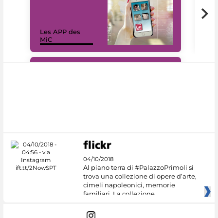
Les APP des
Les
MiC
rés
#DiscoverMiC
04/10/2018
Al piano terra di #PalazzoPrimoli si
trova una collezione di opere d’arte,
cimeli napoleonici, memorie
familiari. La collezione