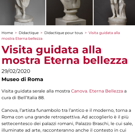
Home
>
Didactique
>
Didactique pour tous
>
Visita guidata alla
You are here
mostra Eterna bellezza
Visita guidata alla
mostra Eterna bellezza
29/02/2020
Museo di Roma
Visita guidata serale alla mostra
Canova. Eterna Bellezza
a
cura di Bell’Italia 88.
Canova, l’artista funambolo tra l’antico e il moderno, torna a
Roma con una grande retrospettiva. Ad accoglierlo è il più
settecentesco dei palazzi romani, Palazzo Braschi, le cui sale,
illuminate ad arte, racconteranno anche il contesto in cui