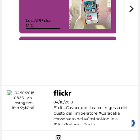
Les APP des
Les
MiC
rés
#DiscoverMiC
04/10/2018
E' di #Cavaceppi il calco in gesso del
busto dell’imperatore #Caracalla
conservato nel #CasinoNobile a
#VillaTorlonia. Per la