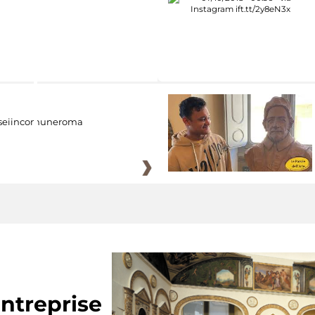
eiincomuneroma
ntreprise