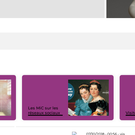
Les MiC sur les
réseaux sociaux
Visit