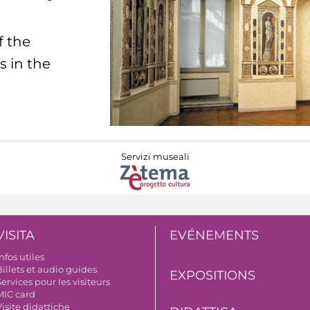
f the
s in the
Servizi museali
VISITA
EVÉNEMENTS
nfos utiles
illets et audio guides
EXPOSITIONS
ervices pour les visiteurs
MIC card
isite didattiche