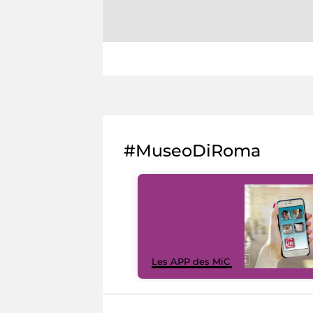
#MuseoDiRoma
Les APP des MiC