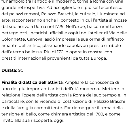
funambolo tra l’antico e il moderno, torna a Roma con una
grande retrospettiva. Ad accoglierlo è il più settecentesco
dei palazzi romani, Palazzo Braschi, le cui sale, illuminate ad
arte, racconteranno anche il contesto in cui l’artista si mosse
dal suo arrivo a Roma nel 1779. Nell’urbe, tra committenze,
pettegolezzi, incarichi ufficiali e ospiti nell’atelier di Via delle
Colonnette, Canova lasciò impressa la sua orma di raffinato
amante dell’antico, plasmando capolavori presi a simbolo
dell’eterna bellezza. Più di 170 le opere in mostra, con
prestiti internazionali provenienti da tutta Europa.
Durata
: 90
Finalità didattica dell’attività
: Ampliare la conoscenza di
uno dei più importanti artisti dell’età moderna. Mettere in
relazione l’opera dell’artista con la Roma del suo tempo e, in
particolare, con le vicende di costruzione di Palazzo Braschi
e della famiglia committente. Far riemergere il tema della
tensione al bello, come chimera artistica del ‘700, e come
invito alla sua riscoperta, oggi.