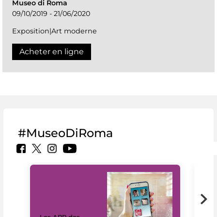
Museo di Roma
09/10/2019 - 21/06/2020
Exposition|Art moderne
Acheter en ligne
#MuseoDiRoma
Les APP des
Les