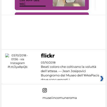
MiC
rés
#DiscoverMiC
03/10/2018
Beati coloro che coltivano la voluttà
dell'attesa. — Jean Josipovici
Buongiorno dal Museo dell'#AraPacis
dove sono esposti i
museiincomuneroma