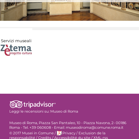
Servizi museali
Leggi le recensioni su:
Museo di Roma
Museo di Roma, Piazza San Pantaleo, 10 - Piazza Navona, 2- 00186
Roma - Tel. +39 060608 - Email: museodiroma@comune.roma.it
© 2017 Musei in Comune
/
Privacy
/
Exclusion de la
responsabilité
/
Credits
/
Accessibilité du site
/
XML-rss