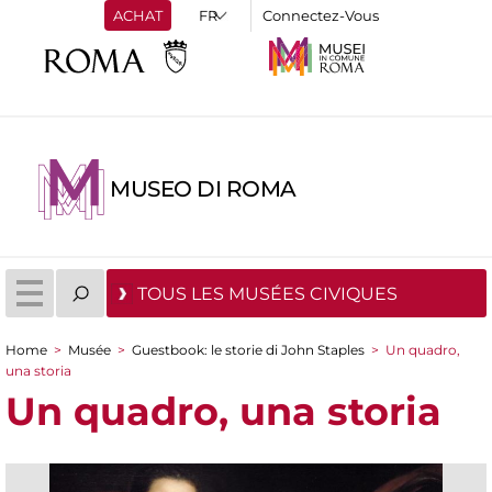
ACHAT
Connectez-Vous
MUSEO DI ROMA
TOUS LES MUSÉES CIVIQUES
Home
>
Musée
>
Guestbook: le storie di John Staples
>
Un quadro,
You are here
una storia
Un quadro, una storia