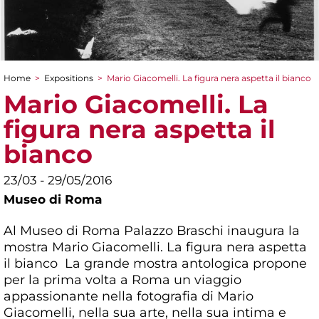
Home
>
Expositions
>
Mario Giacomelli. La figura nera aspetta il bianco
You are here
Mario Giacomelli. La
figura nera aspetta il
bianco
23/03 - 29/05/2016
Museo di Roma
Al Museo di Roma Palazzo Braschi inaugura la
mostra Mario Giacomelli. La figura nera aspetta
il bianco La grande mostra antologica propone
per la prima volta a Roma un viaggio
appassionante nella fotografia di Mario
Giacomelli, nella sua arte, nella sua intima e