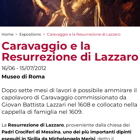
Home
>
Expositions
>
Caravaggio e la Resurrezione di Lazzaro
You are here
Caravaggio e la
Resurrezione di Lazzaro
16/06 - 15/07/2012
Museo di Roma
Dopo sette mesi di lavori è possibile ammirare il
capolavoro di Caravaggio commissionato da
Giovan Battista Lazzari nel 1608 e collocato nella
cappella di famiglia nel 1609.
La
Resurrezione di Lazzaro
, proveniente dalla chiesa dei
Padri Crociferi di Messina
,
uno dei più importanti dipinti
eseguiti in Sicilia da Michelangelo Merisi
, detto il