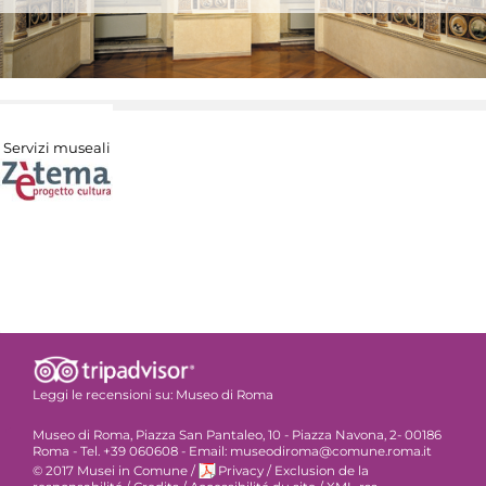
Servizi museali
Leggi le recensioni su:
Museo di Roma
Museo di Roma, Piazza San Pantaleo, 10 - Piazza Navona, 2- 00186
Roma - Tel. +39 060608 - Email: museodiroma@comune.roma.it
© 2017 Musei in Comune
/
Privacy
/
Exclusion de la