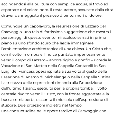
accingendosi alla pulitura con semplice acqua, si trovò ad
asportare del colore nero. Il restauratore, accusato dalla città
di aver danneggiato il prezioso dipinto, morì di dolore.
Comunque un capolavoro, la resurrezione di Lazzaro del
Caravaggio, una tela di fortissima suggestione che mostra i
personaggi di questo evento miracoloso serrati in primo
piano su uno sfondo scuro che lascia immaginare
l’ambientazione architettonica di una chiesa. Un Cristo che,
con il volto in ombra e l’indice puntato imperiosamente
verso il corpo di Lazzaro – ancora rigido e gonfio – ricorda la
Vocazione di San Matteo nella Cappella Contarelli in San
Luigi dei Francesi, opera ispirata a sua volta al gesto della
Creazione di Adamo di Michelangelo nella Cappella Sistina.
La tristezza delle espressioni rimanda alla Deposizione
dell’ultimo Tiziano, eseguita per la propria tomba: il volto
centrale rivolto verso il Cristo, con la fronte aggrottata e la
bocca semiaperta, racconta il miracolo nell’espressione di
stupore. Due proiezioni indietro nel tempo,
una consuetudine nelle opere tardive di Caravaggio che