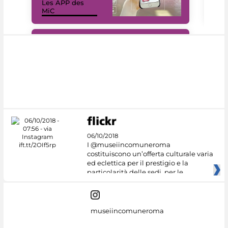
Les APP des
Les
MiC
rés
#DiscoverMiC
06/10/2018
I @museiincomuneroma
costituiscono un’offerta culturale varia
ed eclettica per il prestigio e la
particolarità delle sedi, per le
museiincomuneroma