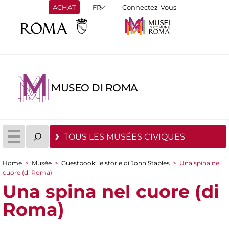
ACHAT
Connectez-Vous
MUSEO DI ROMA
TOUS LES MUSÉES CIVIQUES
Home
>
Musée
>
Guestbook: le storie di John Staples
>
Una spina nel
You are here
cuore (di Roma)
Una spina nel cuore (di
Roma)