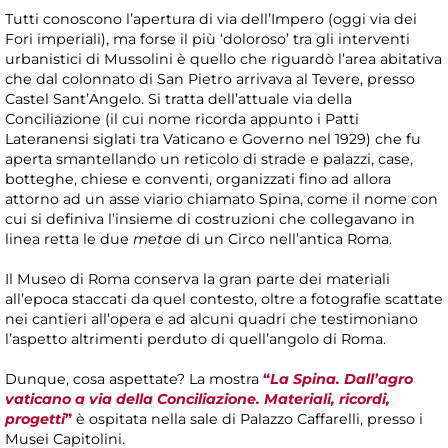
Tutti conoscono l’apertura di via dell’Impero (oggi via dei
Fori imperiali), ma forse il più ‘doloroso’ tra gli interventi
urbanistici di Mussolini è quello che riguardò l’area abitativa
che dal colonnato di San Pietro arrivava al Tevere, presso
Castel Sant’Angelo. Si tratta dell’attuale via della
Conciliazione (il cui nome ricorda appunto i Patti
Lateranensi siglati tra Vaticano e Governo nel 1929) che fu
aperta smantellando un reticolo di strade e palazzi, case,
botteghe, chiese e conventi, organizzati fino ad allora
attorno ad un asse viario chiamato Spina, come il nome con
cui si definiva l’insieme di costruzioni che collegavano in
linea retta le due
metae
di un Circo nell’antica Roma.
Il Museo di Roma conserva la gran parte dei materiali
all’epoca staccati da quel contesto, oltre a fotografie scattate
nei cantieri all’opera e ad alcuni quadri che testimoniano
l’aspetto altrimenti perduto di quell’angolo di Roma.
Dunque, cosa aspettate? La mostra
“
La Spina. Dall’agro
vaticano a via della Conciliazione. Materiali, ricordi,
progetti
”
è ospitata nella sale di Palazzo Caffarelli, presso i
Musei Capitolini.