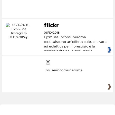
#DiscoverMiC
06/10/2018
I @museiincomuneroma
costituiscono un’offerta culturale varia
ed eclettica per il prestigio e la
particolarità delle sedi, per le
museiincomuneroma