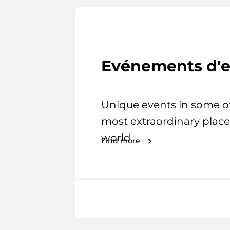
Evénements d'e
Unique events in some o
most extraordinary place
world.
Find more