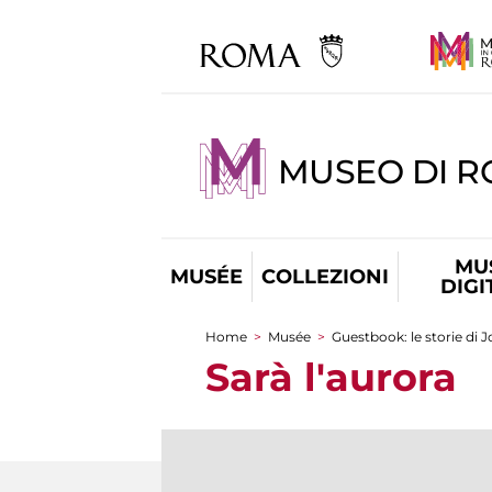
MUSEO DI 
MU
MUSÉE
COLLEZIONI
DIGI
Home
>
Musée
>
Guestbook: le storie di 
You are here
Sarà l'aurora