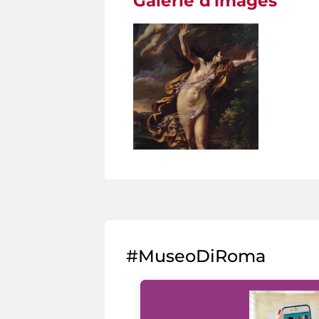
Galerie d'images
#MuseoDiRoma