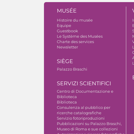
MUSÉE
Histoire du musée
I
Equipe
B
Guestbook
S
Le Système des Musées
Charte des services
V
Newsletter
A
SIÈGE
Palazzo Braschi
SERVIZI SCIENTIFICI
Centro di Documentazione e
Biblioteca
Biblioteca
Consulenza al pubblico per
ricerche catalografiche
Servizio fotoriproduzioni
Pubblicazioni su Palazzo Braschi,
Museo di Roma e sue collezioni