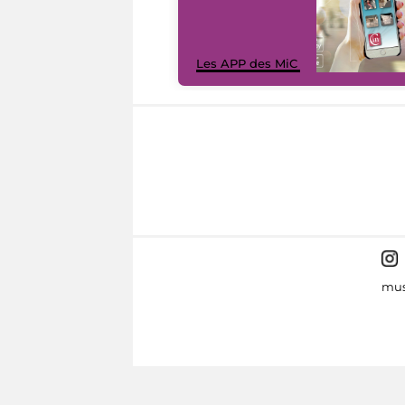
Les APP des MiC
mus