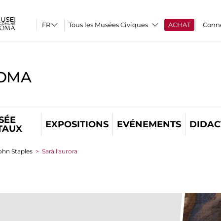
Tous les Musées Civiques
ACHAT
Conn
ROMA
SÉE
EXPOSITIONS
EVÉNEMENTS
DIDAC
TAUX
John Staples
>
Sarà l'aurora