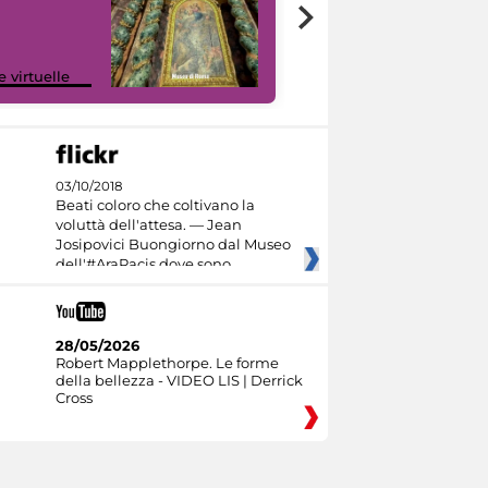
Google Arts &
e virtuelle
Culture
03/10/2018
Beati coloro che coltivano la
voluttà dell'attesa. — Jean
Josipovici Buongiorno dal Museo
dell'#AraPacis dove sono
28/05/2026
Robert Mapplethorpe. Le forme
della bellezza - VIDEO LIS | Derrick
Cross