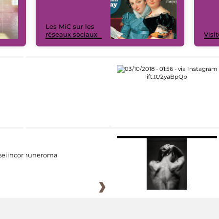
Les MiC sur les
réseaux sociaux
Visit
eiincomuneroma