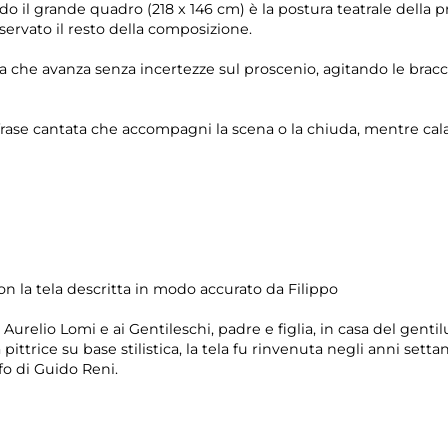
do il grande quadro (218 x 146 cm) è la postura teatrale della
servato il resto della composizione.
che avanza senza incertezze sul proscenio, agitando le bracci
rase cantata che accompagni la scena o la chiuda, mentre cala 
 la tela descritta in modo accurato da Filippo
Aurelio Lomi e ai Gentileschi, padre e figlia, in casa del gent
la pittrice su base stilistica, la tela fu rinvenuta negli anni set
fo di Guido Reni.