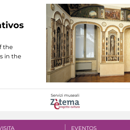
tivos
f the
s in the
Servizi museali
VISITA
EVENTOS