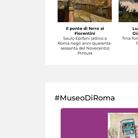
Il ponte di ferro ai
Lu
Fiorentini
Gi
Saulo Epifani (attivo a
Tina To
Roma negli anni quaranta-
1
sessanta del Novecento)
Pintura
#MuseoDiRoma