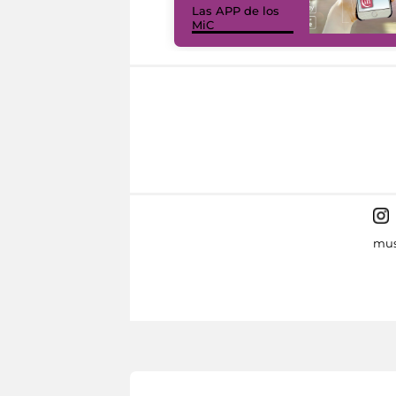
Las APP de los
MiC
mus