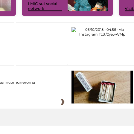
I MiC sui social
network
Visit
eiincomuneroma