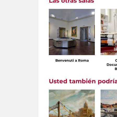
Las otras salas
Benvenuti a Roma
Docu
B
Usted también podría