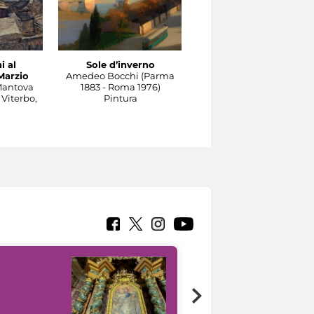
i al
Sole d’inverno
Il Tevere a Castel
Marzio
Amedeo Bocchi (Parma
Sant'Angelo
Mantova
1883 - Roma 1976)
Carlo Socrate (Mezzana
 Viterbo,
Pintura
Bigli, Pavia, 1889 - Rom
1967)
Pintura