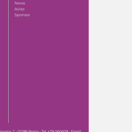
News
Aviso
Sponsor
avona, 2 - 00186 Roma - Tel. +39 060608 - Email: