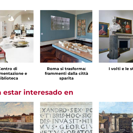
Centro di
Roma si trasforma:
I volti e le 
mentazione e
frammenti dalla città
iblioteca
sparita
 estar interesado en