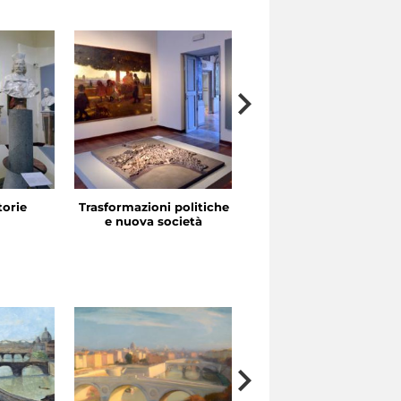
storie
Trasformazioni politiche
La festa in piazza
e nuova società