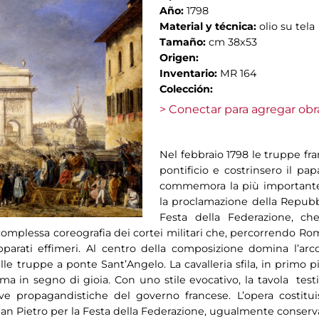
Año:
1798
Material y técnica:
olio su tela
Tamaño:
cm 38x53
Origen:
Inventario:
MR 164
Colección:
> Conectar para agregar obr
Nel febbraio 1798 le truppe fr
pontificio e costrinsero il pap
commemora la più important
la proclamazione della Repubbl
Festa della Federazione, che
 complessa coreografia dei cortei militari che, percorrendo Ro
 apparati effimeri. Al centro della composizione domina l’arc
lle truppe a ponte Sant’Angelo. La cavalleria sfila, in primo pi
ma in segno di gioia. Con uno stile evocativo, la tavola testi
iative propagandistiche del governo francese. L’opera costitu
a San Pietro per la Festa della Federazione, ugualmente conserv