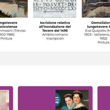
ngotevere
Iscrizione relativa
Demolizion
anicolense
all'inondazione del
lungotevere 
mmasini (Treviso
Tevere del 1495
Eva Quajotto (
902-1985)
Ambito romano
1903 - Vallerano,
Pintura
Inscripción
1952)
Pintura