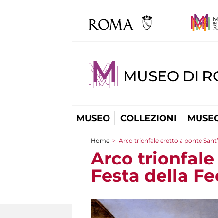
MUSEO DI 
MUSEO
COLLEZIONI
MUSEO
Home
>
Arco trionfale eretto a ponte Sant
You are here
Arco trionfale
Festa della F