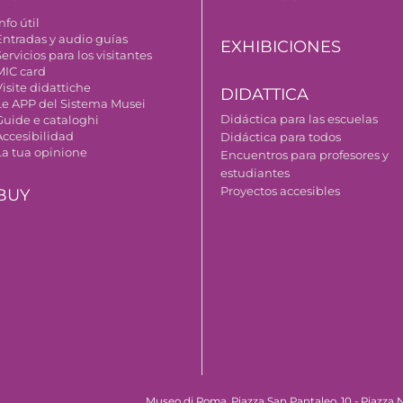
nfo útil
Entradas y audio guías
EXHIBICIONES
ervicios para los visitantes
MIC card
isite didattiche
DIDATTICA
Le APP del Sistema Musei
Didáctica para las escuelas
Guide e cataloghi
Accesibilidad
Didáctica para todos
La tua opinione
Encuentros para profesores y
estudiantes
Proyectos accesibles
BUY
Museo di Roma, Piazza San Pantaleo, 10 - Piazza N