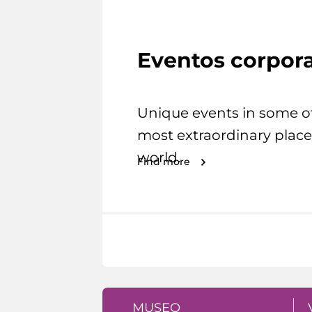
Eventos corpora
Unique events in some o
most extraordinary place
world.
Find more
MUSEO