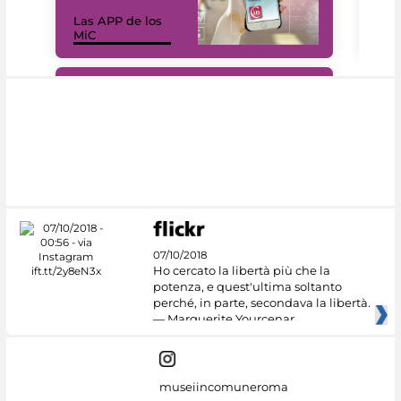
Las APP de los
I Mi
MiC
net
#DiscoverMiC
07/10/2018
Ho cercato la libertà più che la
potenza, e quest'ultima soltanto
perché, in parte, secondava la libertà.
— Marguerite Yourcenar
museiincomuneroma