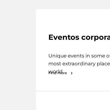
Eventos corpora
Unique events in some o
most extraordinary place
world.
Find more