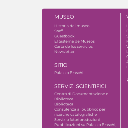
MUSEO
Historia del museo
I
Staff
Guestbook
S
El Sistema de Museos
Carta de los servicios
V
Newsletter
SITIO
Palazzo Braschi
SERVIZI SCIENTIFICI
Centro di Documentazione e
Biblioteca
Biblioteca
Consulenza al pubblico per
ricerche catalografiche
Servizio fotoriproduzioni
Pubblicazioni su Palazzo Braschi,