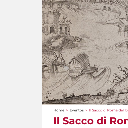
Home
>
Eventos
>
Il Sacco di Roma del 152
You are here
Il Sacco di Rom