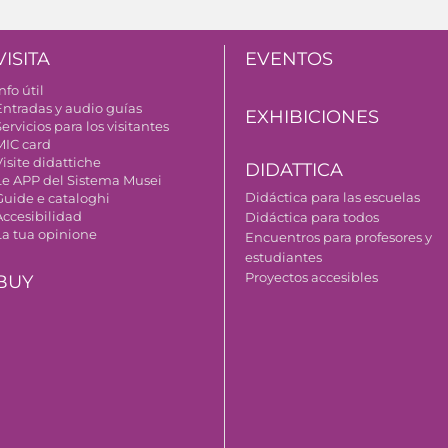
VISITA
EVENTOS
nfo útil
Entradas y audio guías
EXHIBICIONES
ervicios para los visitantes
MIC card
isite didattiche
DIDATTICA
Le APP del Sistema Musei
Didáctica para las escuelas
Guide e cataloghi
Accesibilidad
Didáctica para todos
La tua opinione
Encuentros para profesores y
estudiantes
Proyectos accesibles
BUY