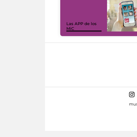
Las APP de los
MiC
mus