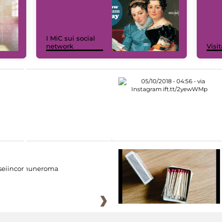
I MiC sui social
network
Visit
eiincomuneroma