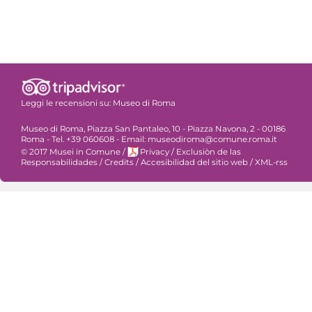
Leggi le recensioni su:
Museo di Roma
Museo di Roma, Piazza San Pantaleo, 10 - Piazza Navona, 2 - 00186
Roma - Tel. +39 060608 - Email: museodiroma@comune.roma.it
© 2017 Musei in Comune
/
Privacy
/
Exclusiòn de las
Responsabilidades
/
Credits
/
Accesibilidad del sitio web
/
XML-rss