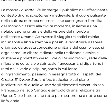
La mostra
Laudato Sie
immerge il pubblico nell’affascinante
contesto di uno
scriptorium
medievale. E’ il cuore pulsante
della cultura europea nei secoli che consegnano l’eredità
del mondo classico alla civiltà moderna, insieme a una
rielaborazione originale della visione del mondo e
dell’essere umano. Attraverso il viaggio tra codici miniati,
incunaboli e libri a stampa è possibile ricostruire il sapere
originato da questa concezione unitaria del cosmo: esso si
erge come un albero radicato nella tradizione classica e
cristiana e proiettato verso il cielo. Da suo tronco, sede della
riflessione culturale e spirituale francescana, si dipartono i
rami delle varie discipline, sotto la cui lente
d’ingrandimento passano in rassegna tutti gli aspetti del
Creato. E’ l
’Arbor
Sapientiae
, traduzione sul piano
intellettuale di quella
lauda
degli elementi evocati da san
Francesco nel suo Cantico e simbolo di una relazione tra
Uomo, Dio e Natura, che tutto permea, ordina e nutre come
linfa vitale.