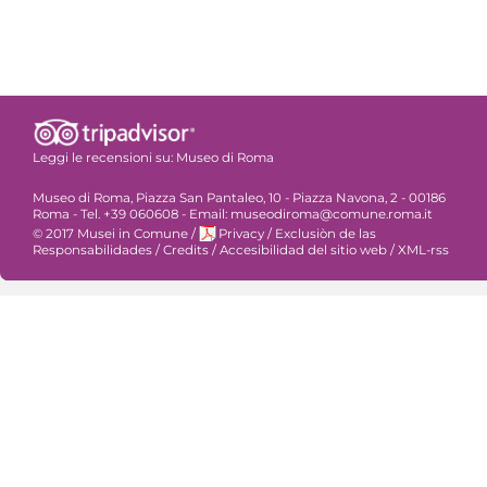
Leggi le recensioni su:
Museo di Roma
Museo di Roma, Piazza San Pantaleo, 10 - Piazza Navona, 2 - 00186
Roma - Tel. +39 060608 - Email: museodiroma@comune.roma.it
© 2017 Musei in Comune
/
Privacy
/
Exclusiòn de las
Responsabilidades
/
Credits
/
Accesibilidad del sitio web
/
XML-rss