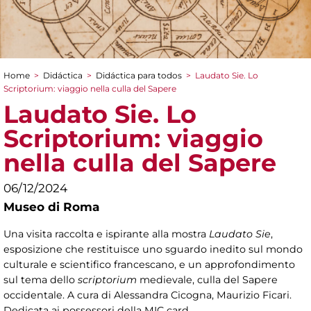
Home
>
Didáctica
>
Didáctica para todos
>
Laudato Sie. Lo
You are here
Scriptorium: viaggio nella culla del Sapere
Laudato Sie. Lo
Scriptorium: viaggio
nella culla del Sapere
06/12/2024
Museo di Roma
Una visita raccolta e ispirante alla mostra
Laudato Sie
,
esposizione che restituisce uno sguardo inedito sul mondo
culturale e scientifico francescano, e un approfondimento
sul tema dello
scriptorium
medievale, culla del Sapere
occidentale. A cura di Alessandra Cicogna, Maurizio Ficari.
Dedicata ai possessori della MIC card