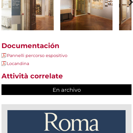
Documentación
Pannelli percorso espositivo
Locandina
Attività correlate
En archivo