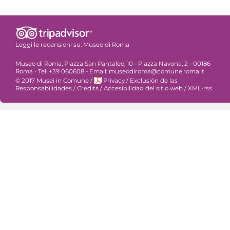
Leggi le recensioni su:
Museo di Roma
Museo di Roma, Piazza San Pantaleo, 10 - Piazza Navona, 2 - 00186
Roma - Tel. +39 060608 - Email: museodiroma@comune.roma.it
© 2017 Musei in Comune
/
Privacy
/
Exclusiòn de las
Responsabilidades
/
Credits
/
Accesibilidad del sitio web
/
XML-rss