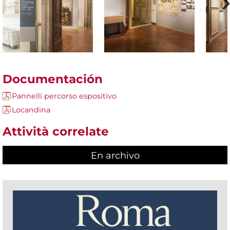
Documentación
Pannelli percorso espositivo
Locandina
Attività correlate
En archivo