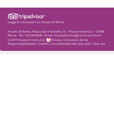
Leggi le recensioni su:
Museo di Roma
Museo di Roma, Piazza San Pantaleo, 10 - Piazza Navona, 2 - 00186
Roma - Tel. +39 060608 - Email: museodiroma@comune.roma.it
© 2017 Musei in Comune
/
Privacy
/
Exclusiòn de las
Responsabilidades
/
Credits
/
Accesibilidad del sitio web
/
XML-rss