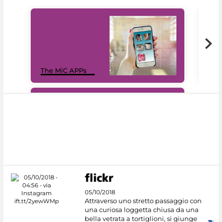
MiC
The MiC APPs
net
#DiscoverMiC
05/10/2018
Attraverso uno stretto passaggio con
una curiosa loggetta chiusa da una
bella vetrata a tortiglioni, si giunge