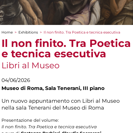
Home
>
Exhibitions
>
Il non finito. Tra Poetica e tecnica esecutiva
You are here
Il non finito. Tra Poetica
e tecnica esecutiva
Libri al Museo
04/06/2026
Museo di Roma,
Sala Tenerani, III piano
Un nuovo appuntamento con Libri al Museo
nella sala Tenerani del Museo di Roma
Presentazione del volume:
Il non finito. Tra Poetica e tecnica esecutiva