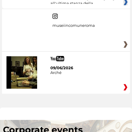
all'ultima stanza della
museiincomuneroma
09/06/2026
Arché
Corporate events