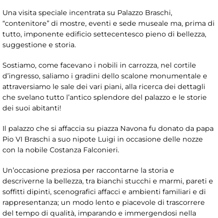
Una visita speciale incentrata su Palazzo Braschi,
“contenitore” di mostre, eventi e sede museale ma, prima di
tutto, imponente edificio settecentesco pieno di bellezza,
suggestione e storia.
Sostiamo, come facevano i nobili in carrozza, nel cortile
d’ingresso, saliamo i gradini dello scalone monumentale e
attraversiamo le sale dei vari piani, alla ricerca dei dettagli
che svelano tutto l’antico splendore del palazzo e le storie
dei suoi abitanti!
Il palazzo che si affaccia su piazza Navona fu donato da papa
Pio VI Braschi a suo nipote Luigi in occasione delle nozze
con la nobile Costanza Falconieri.
Un’occasione preziosa per raccontarne la storia e
descriverne la bellezza, tra bianchi stucchi e marmi, pareti e
soffitti dipinti, scenografici affacci e ambienti familiari e di
rappresentanza; un modo lento e piacevole di trascorrere
del tempo di qualità, imparando e immergendosi nella