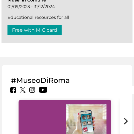
01/09/2023 - 31/12/2024
Educational resources for all
Free with MIC card
#MuseoDiRoma
MiC