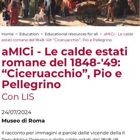
Home
>
Education
>
Educational resources for all
>
aMICi - Le calde
You are here
estati romane del 1848-′49: “Ciceruacchio”, Pio e Pellegrino
aMICi - Le calde estati
romane del 1848-′49:
“Ciceruacchio”, Pio e
Pellegrino
Con LIS
24/07/2024
Museo di Roma
Il racconto per immagini e parole delle vicende della II
Repubblica Romana e delle calde estati del 1848-49