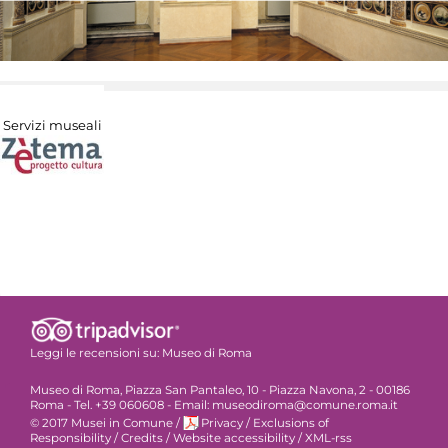
Servizi museali
Leggi le recensioni su:
Museo di Roma
Museo di Roma, Piazza San Pantaleo, 10 - Piazza Navona, 2 - 00186
Roma - Tel. +39 060608 - Email: museodiroma@comune.roma.it
© 2017 Musei in Comune
/
Privacy
/
Exclusions of
Responsibility
/
Credits
/
Website accessibility
/
XML-rss