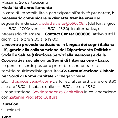
Massimo 20 partecipanti
Modalità di annullamento
In caso di impossibilità a partecipare all’attività prenotata,
è
necessario comunicare la disdetta tramite email
al
seguente indirizzo:
disdetta.visite@060608.it
(dal lun.al giov.
ore 8.30 – 17.00/ ven. ore 8.30 – 13.30). In alternativa, è
necessario chiamare il
Contact Center 060608
(attivo tutti i
giorni dalle ore 9.00 alle 19.00)
L'incontro prevede traduzione in Lingua dei segni italiana-
LIS, grazie alla collaborazione del Dipartimento Politiche
Sociali e Salute (Direzione Servizi alla Persona) e della
Cooperativa sociale onlus Segni di Integrazione – Lazio.
Le persone sorde possono prenotare anche tramite il
servizio multimediale gratuito
CGS Comunicazione Globale
per Sordi di Roma Capitale -
collegandosi al
sito
https://cgs.veasyt.com/
dal lunedì al venerdì dalle ore 8.30
alle ore 18.30 e il sabato dalle ore 8.30 alle ore 13.30
Organizzazione:
Sovrintendenza Capitolina
in collaborazione
con
Zètema Progetto Cultura
Duration
90 minuti
Type