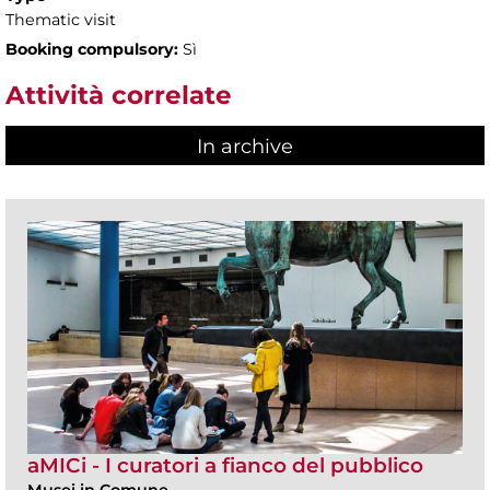
Thematic visit
Booking compulsory:
Sì
Attività correlate
In archive
aMICi - I curatori a fianco del pubblico
Musei in Comune