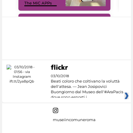
The MiC APPs
net
#DiscoverMiC
03/10/2018
Beati coloro che coltivano la voluttà
dell'attesa. — Jean Josipovici
Buongiorno dal Museo dell'#AraPacis
dove sono esposti i
museiincomuneroma