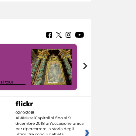
Google Arts &
ual tour
Culture
02/10/2018
Ai #MuseiCapitolini fino al 9
dicembre 2018 un’occasione unica
per ripercorrere la storia degli
ultimi tre concili dell’età