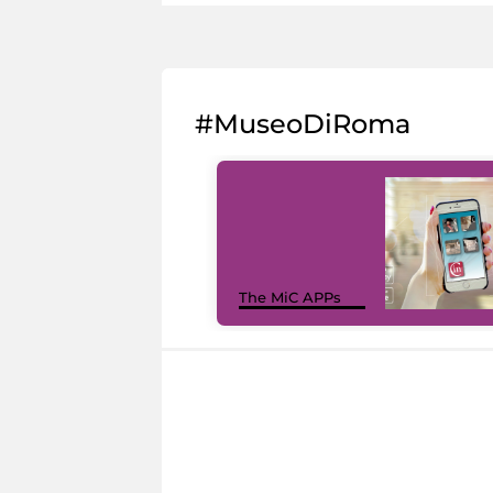
#MuseoDiRoma
The MiC APPs