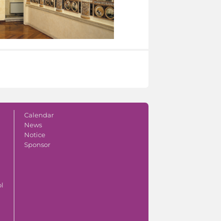
Calendar
News
Notice
Sponsor
ol