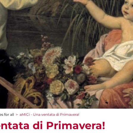
s for all
>
aMICi - Una ventata di Primavera!
ntata di Primavera!