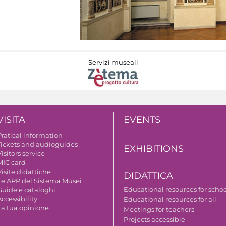
Servizi museali
VISITA
EVENTS
Pratical information
Tickets and audioguides
EXHIBITIONS
isitors service
MIC card
isite didattiche
DIDATTICA
Le APP del Sistema Musei
Educational resources for scho
Guide e cataloghi
ccessibility
Educational resources for all
La tua opinione
Meetings for teachers
Projects accessible