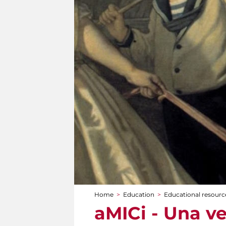
Home
>
Education
>
Educational resource
You are here
aMICi - Una ve