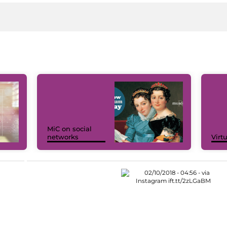
MiC on social
networks
Virt