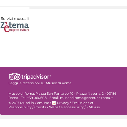
Servizi museali
Leggi le recensioni su:
Museo di Roma
Museo di Roma, Piazza San Pantaleo, 10 - Piazza Navona, 2 - 00186
Roma - Tel. +39 060608 - Email: museodiroma@comune.roma.it
© 2017 Musei in Comune
/
Privacy
/
Exclusions of
Responsibility
/
Credits
/
Website accessibility
/
XML-rss