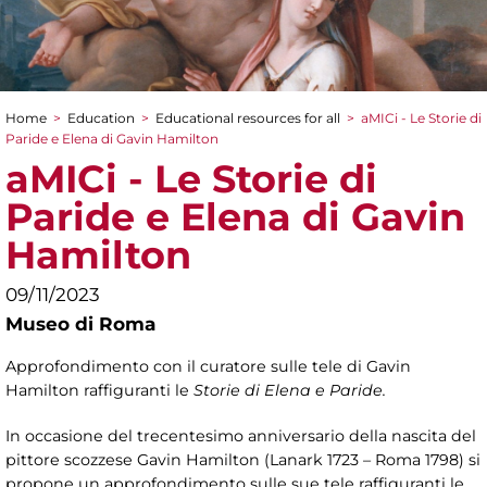
Home
>
Education
>
Educational resources for all
>
aMICi - Le Storie di
You are here
Paride e Elena di Gavin Hamilton
aMICi - Le Storie di
Paride e Elena di Gavin
Hamilton
09/11/2023
Museo di Roma
Approfondimento con il curatore sulle tele di Gavin
Hamilton raffiguranti le
Storie di Elena e Paride.
In occasione del trecentesimo anniversario della nascita del
pittore scozzese Gavin Hamilton (Lanark 1723 – Roma 1798) si
propone un approfondimento sulle sue tele raffiguranti le