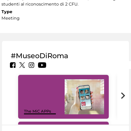
studenti al riconoscimento di 2 CFU.
Type
Meeting
#MuseoDiRoma
MiC
The MiC APPs
net