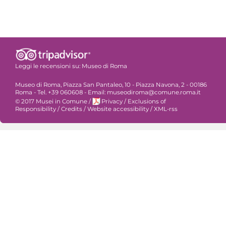
Leggi le recensioni su:
Museo di Roma
Museo di Roma, Piazza San Pantaleo, 10 - Piazza Navona, 2 - 00186
Roma - Tel. +39 060608 - Email: museodiroma@comune.roma.it
© 2017 Musei in Comune
/
Privacy
/
Exclusions of
Responsibility
/
Credits
/
Website accessibility
/
XML-rss