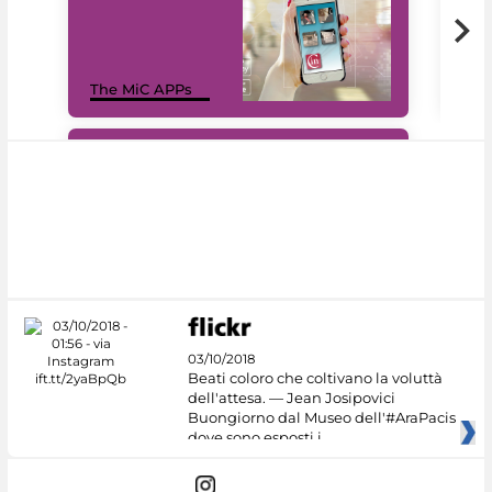
MiC
The MiC APPs
net
#DiscoverMiC
03/10/2018
Beati coloro che coltivano la voluttà
dell'attesa. — Jean Josipovici
Buongiorno dal Museo dell'#AraPacis
dove sono esposti i