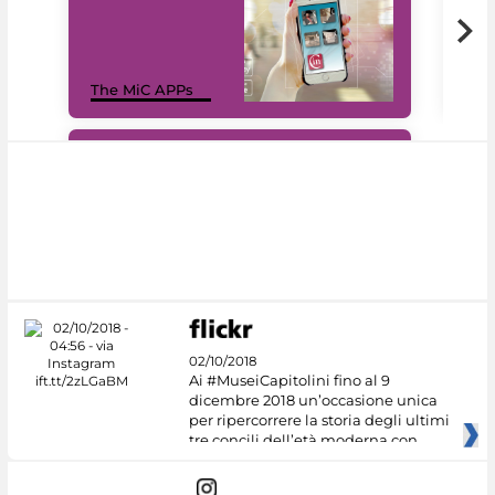
MiC
The MiC APPs
net
#DiscoverMiC
02/10/2018
Ai #MuseiCapitolini fino al 9
dicembre 2018 un’occasione unica
per ripercorrere la storia degli ultimi
tre concili dell’età moderna con