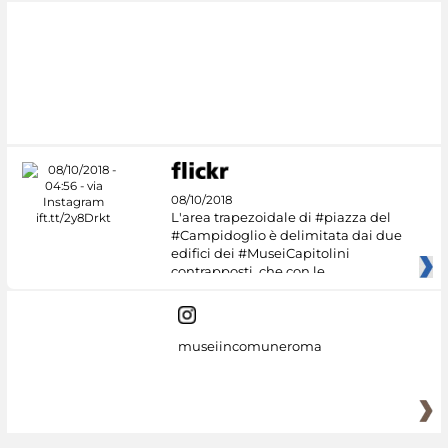
#DiscoverMiC
08/10/2018
L'area trapezoidale di #piazza del
#Campidoglio è delimitata dai due
edifici dei #MuseiCapitolini
contrapposti, che con le
museiincomuneroma