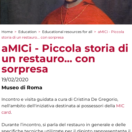
Home
>
Education
>
Educational resources for all
>
aMICi - Piccola
You are here
storia di un restauro... con sorpresa
aMICi - Piccola storia di
un restauro... con
sorpresa
19/02/2020
Museo di Roma
Incontro e visita guidata a cura di Cristina De Gregorio,
nell'ambito dell'iniziativa destinata ai possessori della
MIC
card
.
Durante l’incontro, si parla del restauro in generale e delle
specifiche tecniche utilizzate per il dipinto rappresentante il