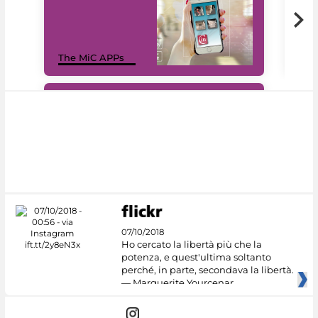
MiC
The MiC APPs
net
#DiscoverMiC
07/10/2018
Ho cercato la libertà più che la
potenza, e quest'ultima soltanto
perché, in parte, secondava la libertà.
— Marguerite Yourcenar