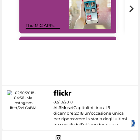
MiC
The MiC APPs
net
#DiscoverMiC
02/10/2018
Ai #MuseiCapitolini fino al 9
dicembre 2018 un’occasione unica
per ripercorrere la storia degli ultimi
tre concili dell’età moderna con