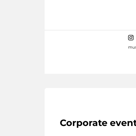
mus
Corporate even