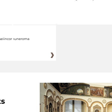
eiincomuneroma
ts