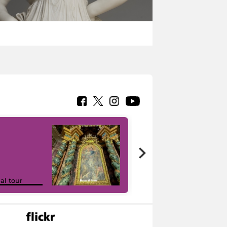
Google Arts &
ual tour
Culture