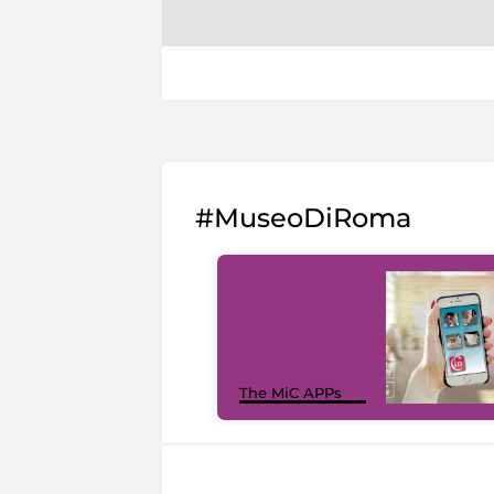
#MuseoDiRoma
The MiC APPs