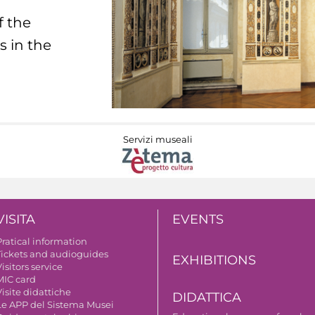
f the
s in the
Servizi museali
VISITA
EVENTS
Pratical information
Tickets and audioguides
EXHIBITIONS
isitors service
MIC card
isite didattiche
DIDATTICA
Le APP del Sistema Musei