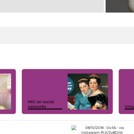
MiC on social
networks
Virt