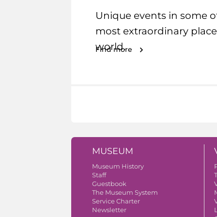
Unique events in some o
most extraordinary place
world.
Find more
MUSEUM
Museum History
Staff
Guestbook
V
The Museum System
Service Charter
V
Newsletter