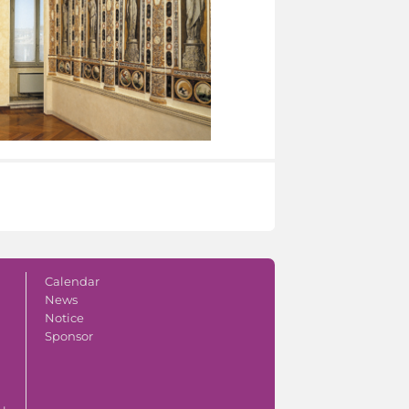
Calendar
News
Notice
Sponsor