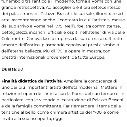
funambolo tra l’antico e il moderno, torna a Roma con una
grande retrospettiva. Ad accoglierlo è il più settecentesco
dei palazzi romani, Palazzo Braschi, le cui sale, illuminate ad
arte, racconteranno anche il contesto in cui l’artista si mosse
dal suo arrivo a Roma nel 1779. Nell’urbe, tra committenze,
pettegolezzi, incarichi ufficiali e ospiti nell’atelier di Via delle
Colonnette, Canova lasciò impressa la sua orma di raffinato
amante dell’antico, plasmando capolavori presi a simbolo
dell’eterna bellezza. Più di 170 le opere in mostra, con
prestiti internazionali provenienti da tutta Europa.
Durata
: 90
Finalità didattica dell’attività
: Ampliare la conoscenza di
uno dei più importanti artisti dell’età moderna. Mettere in
relazione l’opera dell’artista con la Roma del suo tempo e, in
particolare, con le vicende di costruzione di Palazzo Braschi
e della famiglia committente. Far riemergere il tema della
tensione al bello, come chimera artistica del ‘700, e come
invito alla sua riscoperta, oggi.