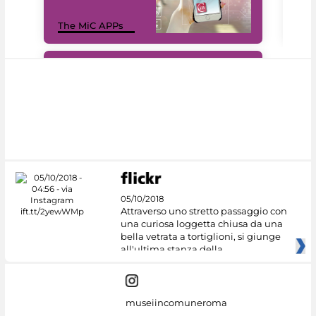
MiC
The MiC APPs
net
#DiscoverMiC
05/10/2018
Attraverso uno stretto passaggio con
una curiosa loggetta chiusa da una
bella vetrata a tortiglioni, si giunge
all'ultima stanza della
museiincomuneroma