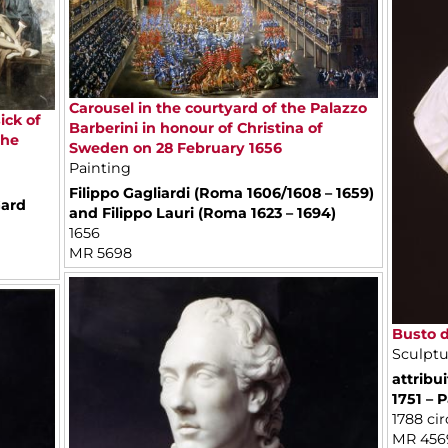
Carousel in the courtyard of the Palazzo
ick of
Barberini in honour of Christina of
the
Sweden on 28 February 1656
Painting
Filippo Gagliardi (Roma 1606/1608 – 1659)
Gard
and Filippo Lauri (Roma 1623 – 1694)
1656
MR 5698
Busto d
Sculptu
attribu
1751 – P
1788 cir
MR 456