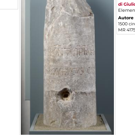
di Giuli
Element
Autore 
1500 cir
MR 417