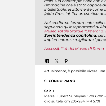
della sua contemplazione non è d
l’immagine che è stato capace di 
intellettuale, esattamente come 
(Aldo Grassini,
Per un’estetica dell
Noi crediamo fermamente nella qua
seguendo gli insegnamenti di Ald
Museo Tattile Statale “Omero” d
Sovrintendenza capitolina
, ce
implementare e migliorare i percors
Accessibilità del Museo di Roma
Attualmente, è possibile vivere una 
SECONDO PIANO
Sala 1
Pierre Hubert Subleyras,
San Camill
olio su tela, cm 205x284, MR 5701