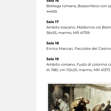
Sala 16
Bottega romana,
Bassorilievo con s
44455
Sala 17
Ambito toscano,
Madonna col Bambin
56x55, marmo, MR 41759
Sala 18
Enrico Maccari,
Facciata del Casino
Sala 19
Ambito romano,
Fusto di colonna co
III
, 1180, cm 112x20, marmo, MR 41373