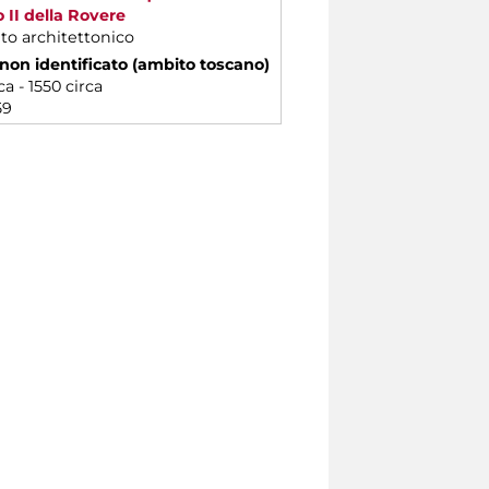
o II della Rovere
o architettonico
non identificato (ambito toscano)
ca - 1550 circa
59