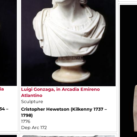
ia
Luigi Gonzaga, in Arcadia Emireno
Atlantino
Sculpture
34 –
Cristopher Hewetson (Kilkenny 1737 –
1798)
1776
Dep Arc 172