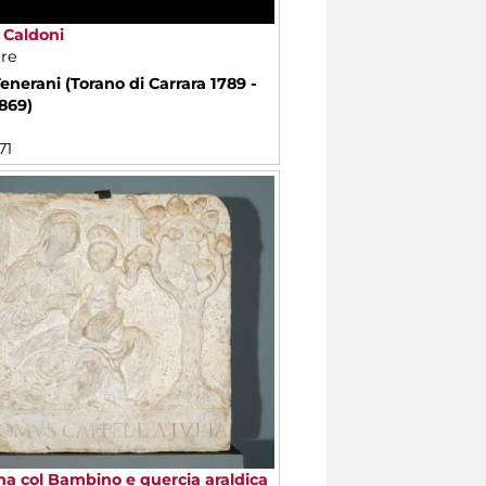
a Caldoni
re
Tenerani (Torano di Carrara 1789 -
869)
71
 col Bambino e quercia araldica