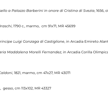
ello a Palazzo Barberini in onore di Cristina di Svezia
, 1656, 
Braschi
, 1790 c., marmo, cm 91x71, MR 45699
principe Luigi Gonzaga di Castiglione
, in Arcadia Emireto Ala
Maria Maddalena Morelli Fernandez
, in Arcadia Corilla Olimpi
 Caldoni
, 1821, marmo, cm 47x27, MR 43071
2, gesso, cm 113x102, MR 43327