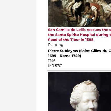
San Camillo de Lellis rescues the s
the Santo Spirito Hospital during 
flood of the Tiber in 1598
Painting
Pierre Subleyras (Saint-Gilles-du 
1699 - Roma 1749)
1746
MR 5701