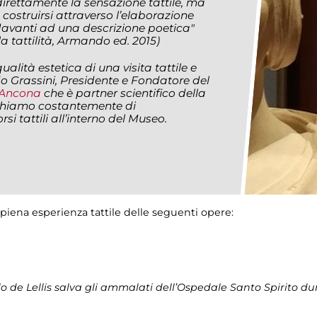
irettamente la sensazione tattile, ma
costruirsi attraverso l’elaborazione
davanti ad una descrizione poetica"
a tattilità
, Armando ed. 2015)
lità estetica di una visita tattile e
o Grassini, Presidente e Fondatore del
i Ancona
che è partner scientifico della
rchiamo costantemente di
i tattili all’interno del Museo.
piena esperienza tattile delle seguenti opere:
o de Lellis salva gli ammalati dell’Ospedale Santo Spirito du