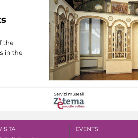
ts
f the
s in the
Servizi museali
VISITA
EVENTS