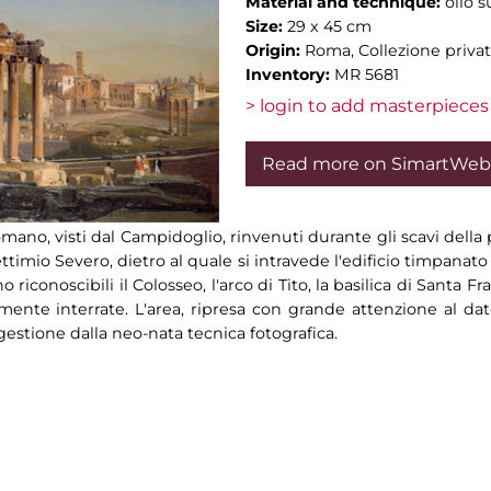
Material and technique:
olio s
Size:
29 x 45 cm
Origin:
Roma, Collezione privata
Inventory:
MR 5681
> login to add masterpieces 
Read more on SimartWeb
 Romano, visti dal Campidoglio, rinvenuti durante gli scavi della 
ettimio Severo, dietro al quale si intravede l'edificio timpanato
 riconoscibili il Colosseo, l'arco di Tito, la basilica di Santa
mente interrate. L'area, ripresa con grande attenzione al da
gestione dalla neo-nata tecnica fotografica.