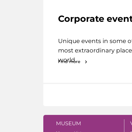
Corporate even
Unique events in some o
most extraordinary place
world.
Find more
MUSEUM