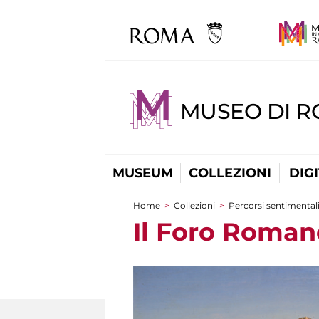
MUSEO DI 
MUSEUM
COLLEZIONI
DIG
Home
>
Collezioni
>
Percorsi sentimental
You are here
Il Foro Roman