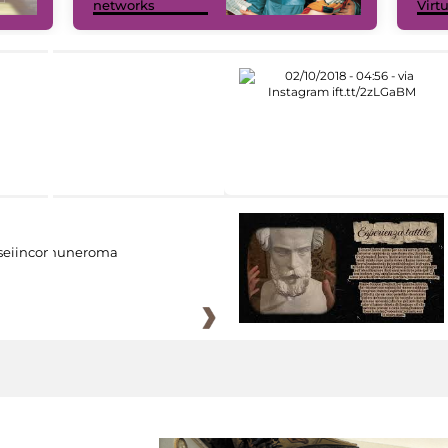
networks
Virt
eiincomuneroma