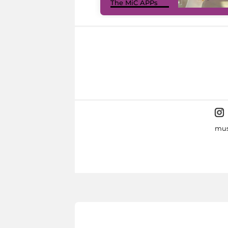
The MiC APPs
mus