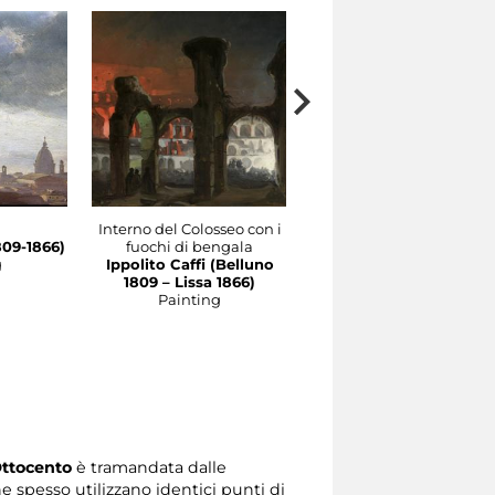
Interno del Colosseo con i
Benedizione papale in
809-1866)
fuochi di bengala
piazza San Pietro
g
Ippolito Caffi (Belluno
Ippolito Caffi (1809-1866
1809 – Lissa 1866)
Painting
Painting
Ottocento
è tramandata dalle
e spesso utilizzano identici punti di