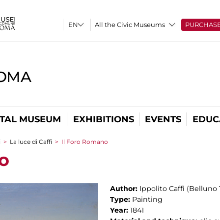
All the Civic Museums
PURCHAS
ROMA
ITAL MUSEUM
EXHIBITIONS
EVENTS
EDUC
i
>
La luce di Caffi
>
Il Foro Romano
o
Author:
Ippolito Caffi (Belluno 
Type:
Painting
Year:
1841