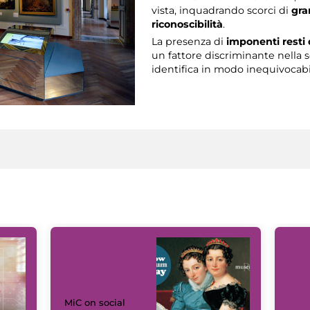
vista, inquadrando scorci di
gra
riconoscibilità
.
La presenza di
imponenti resti 
un fattore discriminante nella sc
identifica in modo inequivocabil
MiC on social