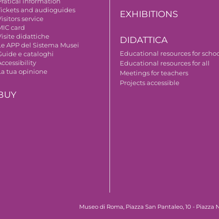
Pratical information
Tickets and audioguides
EXHIBITIONS
isitors service
MIC card
isite didattiche
DIDATTICA
Le APP del Sistema Musei
Educational resources for scho
Guide e cataloghi
ccessibility
Educational resources for all
La tua opinione
Meetings for teachers
Projects accessible
BUY
Museo di Roma, Piazza San Pantaleo, 10 - Piazza N