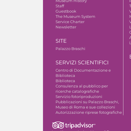
Museum History
Staff
Guestbook
V
The Museum System
Service Charter
V
Newsletter
A
SITE
Palazzo Braschi
SERVIZI SCIENTIFICI
Centro di Documentazione e
Biblioteca
Biblioteca
Consulenza al pubblico per
ricerche catalografiche
Servizio fotoriproduzioni
Pubblicazioni su Palazzo Braschi,
Museo di Roma e sue collezioni
Autorizzazione riprese fotografiche