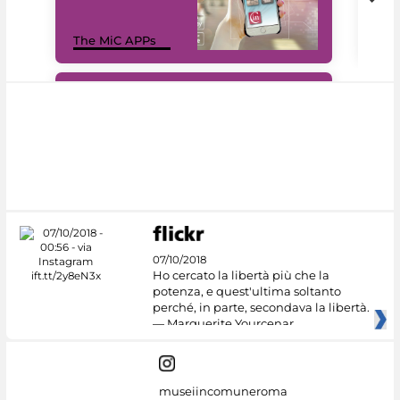
MiC
The MiC APPs
net
#DiscoverMiC
07/10/2018
Ho cercato la libertà più che la
potenza, e quest'ultima soltanto
perché, in parte, secondava la libertà.
— Marguerite Yourcenar
museiincomuneroma