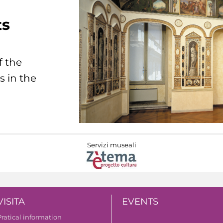
ts
f the
s in the
Servizi museali
VISITA
EVENTS
Pratical information