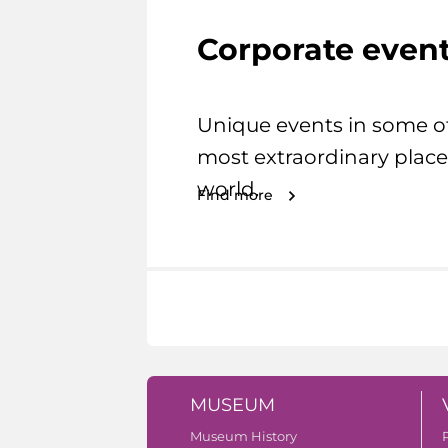
Corporate even
Unique events in some o
most extraordinary place
world.
Find more
MUSEUM
Museum History