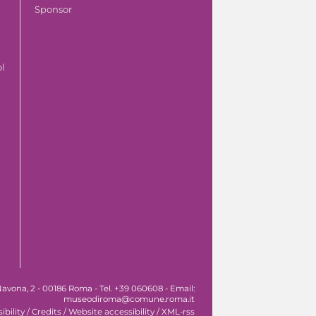
Sponsor
ol
avona, 2 - 00186 Roma - Tel. +39 060608 - Email:
museodiroma@comune.roma.it
ibility
/
Credits
/
Website accessibility
/
XML-rss