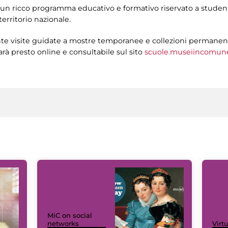
n ricco programma educativo e formativo riservato a studenti
territorio nazionale.
e visite guidate a mostre temporanee e collezioni permanenti, i
sarà presto online e consultabile sul sito
scuole.museiincomune
MiC on social
networks
Virt