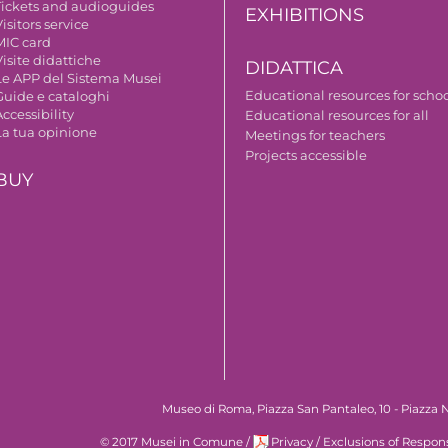
Tickets and audioguides
EXHIBITIONS
isitors service
MIC card
isite didattiche
DIDATTICA
Le APP del Sistema Musei
Educational resources for scho
Guide e cataloghi
ccessibility
Educational resources for all
La tua opinione
Meetings for teachers
Projects accessible
BUY
Museo di Roma, Piazza San Pantaleo, 10 - Piazza N
© 2017 Musei in Comune
/
Privacy
/
Exclusions of Respons