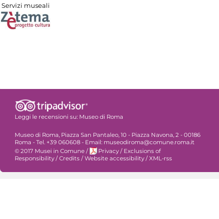
Servizi museali
Leggi le recensioni su:
Museo di Roma
Museo di Roma, Piazza San Pantaleo, 10 - Piazza Navona, 2 - 00186
Roma - Tel. +39 060608 - Email: museodiroma@comune.roma.it
© 2017 Musei in Comune
/
Privacy
/
Exclusions of
Responsibility
/
Credits
/
Website accessibility
/
XML-rss