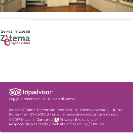
Servizi museali
Leggi le recensioni su:
Museo di Roma
Museo di Roma, Piazza San Pantaleo, 10 - Piazza Navona, 2 - 00186
Roma - Tel. +39 060608 - Email: museodiroma@comune.roma.it
© 2017 Musei in Comune
/
Privacy
/
Exclusions of
Responsibility
/
Credits
/
Website accessibility
/
XML-rss