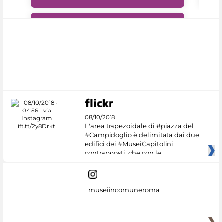
#DiscoverMiC
08/10/2018
L'area trapezoidale di #piazza del
#Campidoglio è delimitata dai due
edifici dei #MuseiCapitolini
contrapposti, che con le
museiincomuneroma