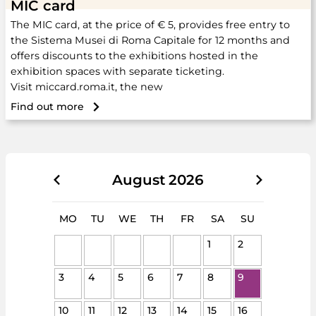
MIC card
The MIC card, at the price of € 5, provides free entry to
the Sistema Musei di Roma Capitale for 12 months and
offers discounts to the exhibitions hosted in the
exhibition spaces with separate ticketing.
Visit miccard.roma.it, the new
Find out more
August
2026
MO
TU
WE
TH
FR
SA
SU
1
2
3
4
5
6
7
8
9
10
11
12
13
14
15
16