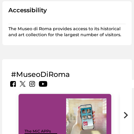
Accessibility
The Museo di Roma provides access to its historical
and art collection for the largest number of visitors.
#MuseoDiRoma
MiC
The MiC APPs
net