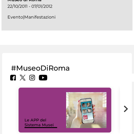
22/10/2011 - 07/01/2012
Evento|Manifestazioni
#MuseoDiRoma
Il 
Le APP del
Mus
Sistema Musei
net