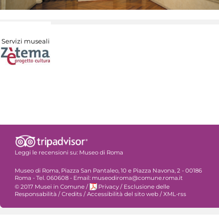
Servizi museali
Leggi le recensioni su:
Museo di Roma
Museo di Roma, Piazza San Pantaleo, 10 e Piazza Navona, 2 - 00186
Roma - Tel. 060608 - Email: museodiroma@comune.roma.it
© 2017 Musei in Comune
/
Privacy
/
Esclusione delle
Responsabilità
/
Credits
/
Accessibilità del sito web
/
XML-rss