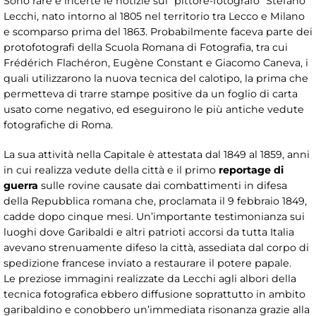
Sono rare e incerte le notizie sul “pittore-fotografo” Stefano
Lecchi, nato intorno al 1805 nel territorio tra Lecco e Milano
e scomparso prima del 1863. Probabilmente faceva parte dei
protofotografi della Scuola Romana di Fotografia, tra cui
Frédérich Flachéron, Eugène Constant e Giacomo Caneva, i
quali utilizzarono la nuova tecnica del calotipo, la prima che
permetteva di trarre stampe positive da un foglio di carta
usato come negativo, ed eseguirono le più antiche vedute
fotografiche di Roma.
La sua attività nella Capitale è attestata dal 1849 al 1859, anni
in cui realizza vedute della città e il primo
reportage di
guerra
sulle rovine causate dai combattimenti in difesa
della Repubblica romana che, proclamata il 9 febbraio 1849,
cadde dopo cinque mesi. Un’importante testimonianza sui
luoghi dove Garibaldi e altri patrioti accorsi da tutta Italia
avevano strenuamente difeso la città, assediata dal corpo di
spedizione francese inviato a restaurare il potere papale.
Le preziose immagini realizzate da Lecchi agli albori della
tecnica fotografica ebbero diffusione soprattutto in ambito
garibaldino e conobbero un’immediata risonanza grazie alla