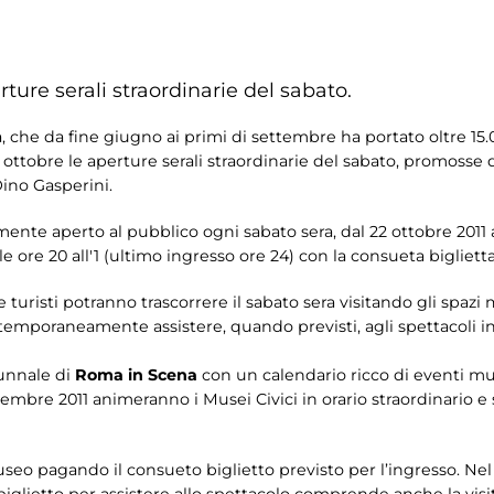
ture serali straordinarie del sabato.
a, che da fine giugno ai primi di settembre ha portato oltre 15.
 ottobre le aperture serali straordinarie del sabato, promosse da
Dino Gasperini.
mente aperto al pubblico ogni sabato sera, dal 22 ottobre 2011 
e ore 20 all'1 (ultimo ingresso ore 24) con la consueta bigliett
e turisti potranno trascorrere il sabato sera visitando gli spaz
emporaneamente assistere, quando previsti, agli spettacoli 
tunnale di
Roma in Scena
con un calendario ricco di eventi mus
embre 2011 animeranno i Musei Civici in orario straordinario e se
useo pagando il consueto biglietto previsto per l’ingresso. Nel
 biglietto per assistere allo spettacolo comprende anche la visi