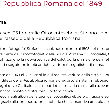
la Repubblica Romana del 1849
oma
schi 35 fotografie Ottocentesche di Stefano Lecc
dell'assedio della Repubblica Romana.
ittore-fotografo” Stefano Lecchi, nato intorno al 1805 nel terri
a parte dei protofotografi della Scuola Romana di Fotografia,
tilizzarono la nuova tecnica del calotipo, la prima che permet
, ed eseguirono le più antiche vedute fotografiche di Roma.
tata dal 1849 al 1859, anni in cui realizza vedute della città e il
 difesa della Repubblica romana che, proclamata il 9 febbrai
i dove Garibaldi e altri patrioti accorsi da tutta Italia aveva
ncese inviato a restaurare il potere papale.
ecchi agli albori della tecnica fotografica ebbero diffusione s
azie alla loro traduzione incisoria che consentiva una più am