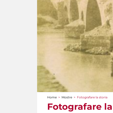
Home
>
Mostre
>
Fotografare la storia
Tu sei qui
Fotografare la